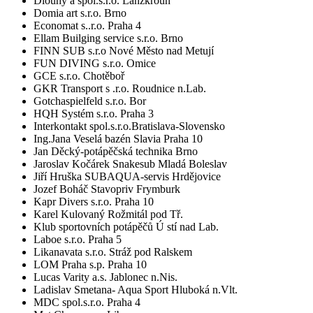
Dlouhý a spol.s.r.o. Lanžkroun
Domia art s.r.o. Brno
Economat s..r.o. Praha 4
Ellam Builging service s.r.o. Brno
FINN SUB s.r.o Nové Město nad Metují
FUN DIVING s.r.o. Omice
GCE s.r.o. Chotěboř
GKR Transport s .r.o. Roudnice n.Lab.
Gotchaspielfeld s.r.o. Bor
HQH Systém s.r.o. Praha 3
Interkontakt spol.s.r.o.Bratislava-Slovensko
Ing.Jana Veselá bazén Slavia Praha 10
Jan Děcký-potápěčská technika Brno
Jaroslav Kočárek Snakesub Mladá Boleslav
Jiří Hruška SUBAQUA-servis Hrdějovice
Jozef Boháč Stavopriv Frymburk
Kapr Divers s.r.o. Praha 10
Karel Kulovaný Rožmitál pod Tř.
Klub sportovních potápěčů Ú stí nad Lab.
Laboe s.r.o. Praha 5
Likanavata s.r.o. Stráž pod Ralskem
LOM Praha s.p. Praha 10
Lucas Varity a.s. Jablonec n.Nis.
Ladislav Smetana- Aqua Sport Hluboká n.Vlt.
MDC spol.s.r.o. Praha 4