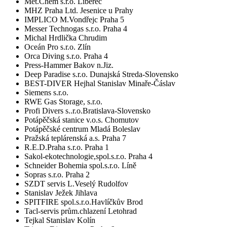
Met.Chem s.r.o. Liberec
MHZ Praha Ltd. Jesenice u Prahy
IMPLICO M.Vondřejc Praha 5
Messer Technogas s.r.o. Praha 4
Michal Hrdlička Chrudim
Oceán Pro s.r.o. Zlín
Orca Diving s.r.o. Praha 4
Press-Hammer Bakov n.Jiz.
Deep Paradise s.r.o. Dunajská Streda-Slovensko
BEST-DIVER Hejhal Stanislav Minaře-Čáslav
Siemens s.r.o.
RWE Gas Storage, s.r.o.
Profi Divers s..r.o.Bratislava-Slovensko
Potápěčská stanice v.o.s. Chomutov
Potápěčské centrum Mladá Boleslav
Pražská teplárenská a.s. Praha 7
R.E.D.Praha s.r.o. Praha 1
Sakol-ekotechnologie,spol.s.r.o. Praha 4
Schneider Bohemia spol.s.r.o. Líně
Sopras s.r.o. Praha 2
SZDT servis L.Veselý Rudolfov
Stanislav Ježek Jihlava
SPITFIRE spol.s.r.o.Havlíčkův Brod
Tacl-servis prům.chlazení Letohrad
Tejkal Stanislav Kolín