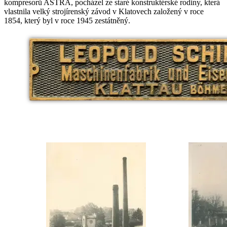
kompresorů ASTRA, pocházel ze staré konstruktérské rodiny, která
vlastnila velký strojírenský závod v Klatovech založený v roce
1854, který byl v roce 1945 zestátněný.