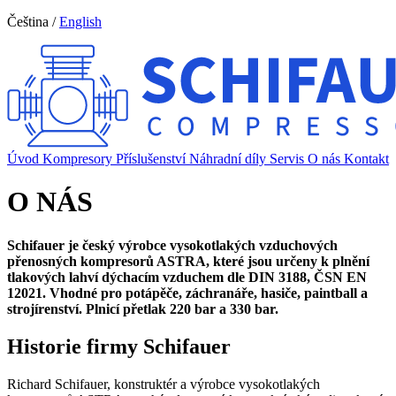
Čeština
/
English
Úvod
Kompresory
Příslušenství
Náhradní díly
Servis
O nás
Kontakt
O NÁS
Schifauer je český výrobce vysokotlakých vzduchových
přenosných kompresorů ASTRA, které jsou určeny k plnění
tlakových lahví dýchacím vzduchem dle DIN 3188, ČSN EN
12021. Vhodné pro potápěče, záchranáře, hasiče, paintball a
strojírenství. Plnicí přetlak 220 bar a 330 bar.
Historie firmy Schifauer
Richard Schifauer, konstruktér a výrobce vysokotlakých