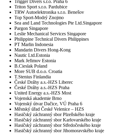
Trigger Divers s.r.o. Praha 6
Triton Sport s.r.o. Pardubice
TRW Autoelektronika s.r.o. Benešov
Top Sport-Modrý Znojmo
Sea and Land Technologies Pte Ltd.Singapore
Pargon Singapore
Leslie Mechanical Services Singapore
Philippine Technical Divers Philippines
PT Marlin Indonesia
Mandarin Divers Hong-Kong
Nautic Ltd.Estonia
Mark Jefimov Estonia
B.Cieslak Poland
More SUB d.o.o. Croatia
T.Stenius Finlandia
České Dráhy a.s.-HZS Liberec
České Dráhy a.s.-HZS Praha
United Energy a.s.-HZS Most
Vojenská akademie Brno
Vojenský útvar Dačice, VÚ Praha 6
Městský úřad České Velenice – HZS
Hasičský záchranný sbor Plzeňského kraje
Hasičský záchranný sbor Karlovarského kraje
Hasičský záchranný sbor Středočeského kraje
Hasičský záchranný sbor Jihomoravského kraje