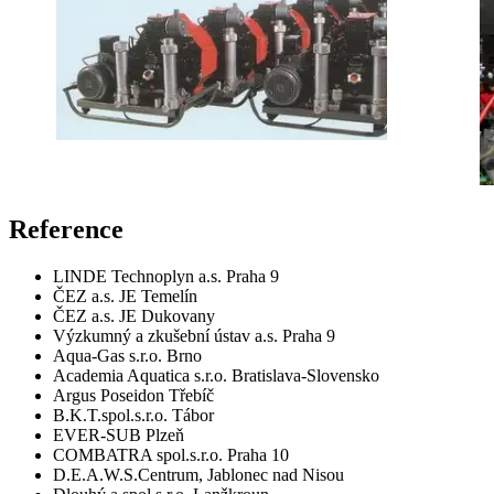
Reference
LINDE Technoplyn a.s. Praha 9
ČEZ a.s. JE Temelín
ČEZ a.s. JE Dukovany
Výzkumný a zkušební ústav a.s. Praha 9
Aqua-Gas s.r.o. Brno
Academia Aquatica s.r.o. Bratislava-Slovensko
Argus Poseidon Třebíč
B.K.T.spol.s.r.o. Tábor
EVER-SUB Plzeň
COMBATRA spol.s.r.o. Praha 10
D.E.A.W.S.Centrum, Jablonec nad Nisou