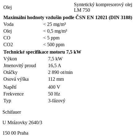
Syntetický kompresorový olej
Olej
LM 750
Maximální hodnoty vzdušin podle ČSN EN 12021 (DIN 3188)
Voda
< 25 mg/m³
Olej
< 0,5 mg/m³
CO
< 5 ppm
CO2
< 500 ppm
Technické specifikace motoru 7,5 kW
Výkon
7,5 kW
Jmenovitý proud
16,5 A
Otáčky
2 890 ot/min
Osová výška
112 mm
Napětí
400 V
Frekvence
50 Hz
Typ
3-fázový
Schifauer
U Mrázovky 2640/3
150 00 Praha