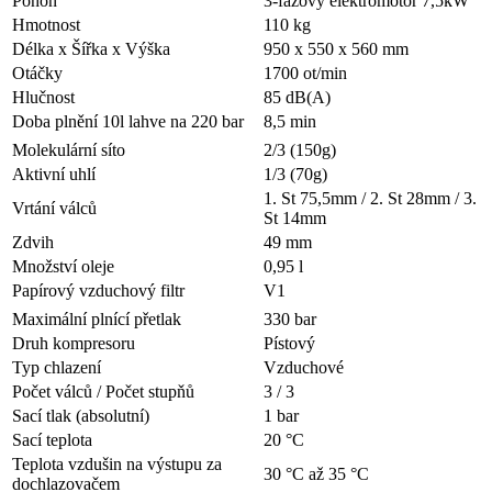
Pohon
3-fázový elektromotor 7,5kW
Hmotnost
110 kg
Délka x Šířka x Výška
950 x 550 x 560 mm
Otáčky
1700 ot/min
Hlučnost
85 dB(A)
Doba plnění 10l lahve na 220 bar
8,5 min
Molekulární síto
2/3 (150g)
Aktivní uhlí
1/3 (70g)
1. St 75,5mm / 2. St 28mm / 3.
Vrtání válců
St 14mm
Zdvih
49 mm
Množství oleje
0,95 l
Papírový vzduchový filtr
V1
Maximální plnící přetlak
330 bar
Druh kompresoru
Pístový
Typ chlazení
Vzduchové
Počet válců / Počet stupňů
3 / 3
Sací tlak (absolutní)
1 bar
Sací teplota
20 °C
Teplota vzdušin na výstupu za
30 °C až 35 °C
dochlazovačem