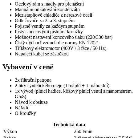
Ocelový rám s madly pro přenášení
Manuální odkalování kondenzátu
Mezistupňové chladiče z nerezové oceli
Odlučovače za 2. a 3. stupněm
Pojistné ventily za každým stupněm
Písty s ocelovými pístními kroužky
Možnost nastavení koncového tlaku (220/330 bar)
Čistý dýchací vzduch dle normy EN 12021
Třífázový elektromotor (400V / 3 fáze / 50 Hz)
Napájecí kabel se zástrčkou
Vybavení v ceně
2x filtrační patrona
2 litry syntetického oleje (1l náplň + 1l náhradní)
1x vývod (plnící hadice, křížový plnící ventil s manometrem,
G5/8)
Návod k obsluze
Nářadí
O-kroužky
Technická data
Výkon
250 l/min