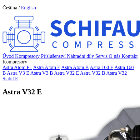
Čeština
/
English
Úvod
Kompresory
Příslušenství
Náhradní díly
Servis
O nás
Kontakt
Kompresory
Astra Atom E1
Astra Atom E
Astra Atom B
Astra 160 E
Astra 160
B
Astra V3 E
Astra V3 B
Astra V32 E
Astra V32 B
Astra V32
Stabil E
Astra V32 E